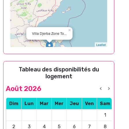
×
Villa Djerba Zone To...
Leaflet
Tableau des disponibilités du
logement
Août 2026
Dim
Lun
Mar
Mer
Jeu
Ven
Sam
1
2
3
4
5
6
7
8