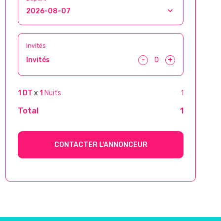
Invités
-
+
Invités
1 DT
x
1
Nuits
1
Total
1
CONTACTER L'ANNONCEUR