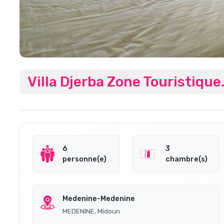
Villa Djerba Zone Touristique
6
3
personne(e)
chambre(s)
Medenine-Medenine
MEDENINE, Midoun