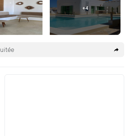
+4
uitée