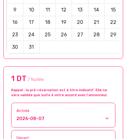
9
10
11
12
13
14
15
16
17
18
19
20
21
22
23
24
25
26
27
28
29
30
31
1 DT
/ Nuitée
Rappel : la pré-réservation est à titre indicatif. Elle ne
sera validée que suite à votre accord avec l’annonceur.
Arrivée
Départ