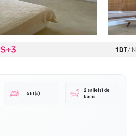
.S+3
1 DT
/ N
2 salle(s) de
6 lit(s)
bains