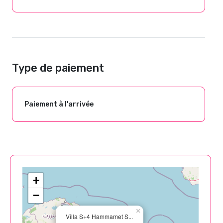
Type de paiement
Paiement à l'arrivée
+
−
×
Villa S+4 Hammamet S...