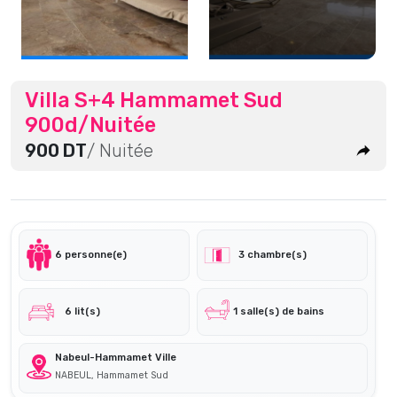
Villa S+4 Hammamet Sud
900d/Nuitée
900 DT
/ Nuitée
6 personne(e)
3 chambre(s)
6 lit(s)
1 salle(s) de bains
Nabeul-Hammamet Ville
NABEUL, Hammamet Sud