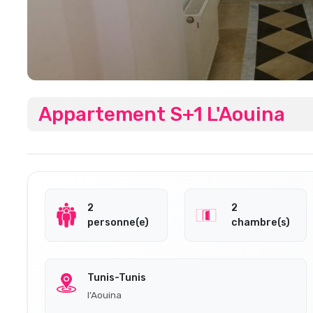
Appartement S+1 L'Aouina
2
2
personne(e)
chambre(s)
Tunis-Tunis
l'Aouina