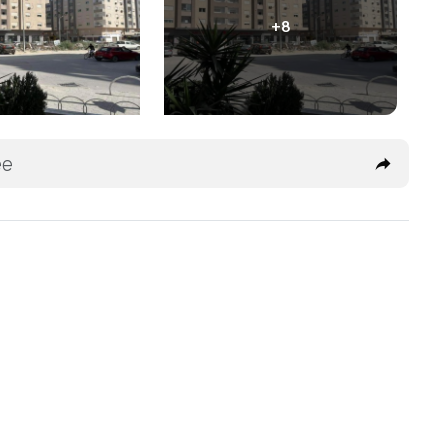
+8
ée