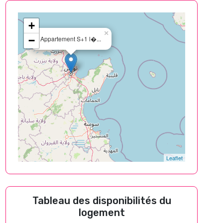
+
×
−
Appartement S+1 l�...
Leaflet
Tableau des disponibilités du
logement