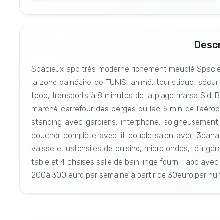
Descr
Spacieux app très moderne richement meublé Spacieu
la zone balnéaire de TUNIS, animé, touristique, sécur
food, transports à 8 minutes de la plage marsa Sidi B
marché carrefour des berges du lac 5 min de l’aéro
standing avec gardiens, interphone, soigneusemen
coucher complète avec lit double salon avec 3canapés
vaisselle, ustensiles de cuisine, micro ondes, réfrigéra
table et 4 chaises salle de bain linge fourni . app ave
200à 300 euro par semaine à partir de 30euro par nuit