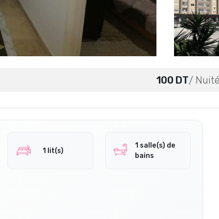
100 DT
/ Nuit
1 salle(s) de
1 lit(s)
bains