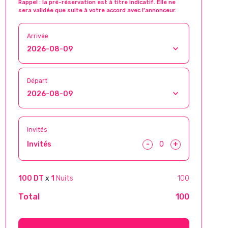
Rappel : la pré-réservation est à titre indicatif. Elle ne
sera validée que suite à votre accord avec l’annonceur.
Arrivée
Départ
Invités
-
+
Invités
100 DT
x
1
Nuits
100
Total
100