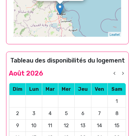
Leaflet
Tableau des disponibilités du logement
Août 2026
Dim
Lun
Mar
Mer
Jeu
Ven
Sam
1
2
3
4
5
6
7
8
9
10
11
12
13
14
15