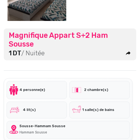
Magnifique Appart S+2 Ham
Sousse
1 DT
/ Nuitée
4 personne(e)
2 chambre(s)
4 lit(s)
1 salle(s) de bains
Sousse-Hammam Sousse
Hammam Sousse