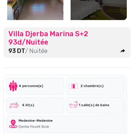
Villa Djerba Marina S+2
93d/Nuitée
93 DT
/ Nuitée
4 personne(e)
2 chambre(s)
4 lit(s)
1 salle(s) de bains
Medenine-Medenine
Djerba Houmt Souk