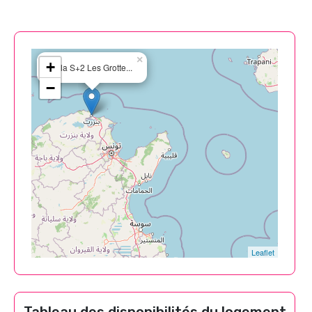
×
+
Villa S+2 Les Grotte...
−
Leaflet
Tableau des disponibilités du logement