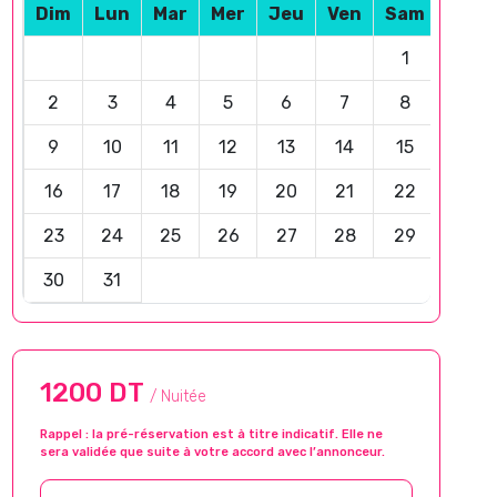
Dim
Lun
Mar
Mer
Jeu
Ven
Sam
1
2
3
4
5
6
7
8
9
10
11
12
13
14
15
16
17
18
19
20
21
22
23
24
25
26
27
28
29
30
31
1200 DT
/ Nuitée
Rappel : la pré-réservation est à titre indicatif. Elle ne
sera validée que suite à votre accord avec l’annonceur.