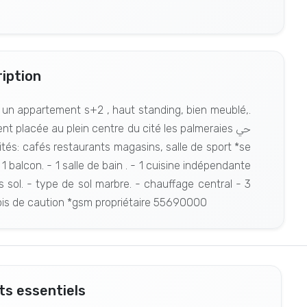
iption
, un appartement s+2 , haut standing, bien meublé,.
 placée au plein centre du cité les palmeraies حي
 balcon. - 1 salle de bain . - 1 cuisine indépendante
s sol. - type de sol marbre. - chauffage central - 3
mois de caution *gsm propriétaire 55690000
s essentiels