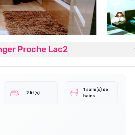
anger Proche Lac2
1 salle(s) de
2 lit(s)
bains