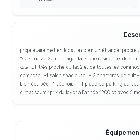
Descr
propriétaire met en location pour un étranger propre 
*se situe au 2ème étage dans une résidence idéalement
الواحات, très proche du lac2 et de toutes les commodités: cafés restaurants magasins, salle de sport *se
compose : -1 salon spacieuse . - 2 chambres de nuit - 1
bien équipée -1 séchoir. . - 1 place de parking au sou
climatiseurs *prix du loyer à l'année 1200 dt avec 2 
Équipement