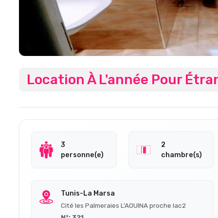
Location À L'année Pour Étr
3
2
personne(e)
chambre(s)
Tunis-La Marsa
Cité les Palmeraies L'AOUINA proche lac2
N°: 321