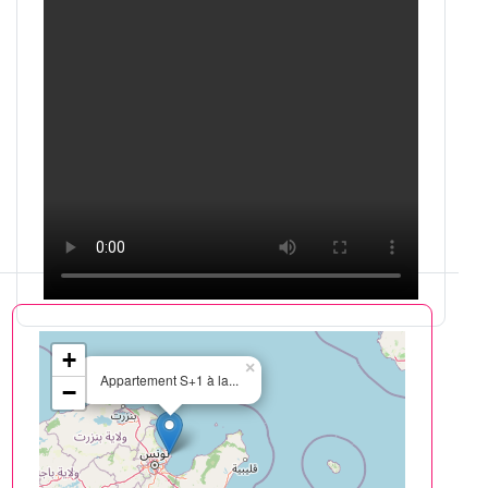
+
×
Appartement S+1 à la...
−