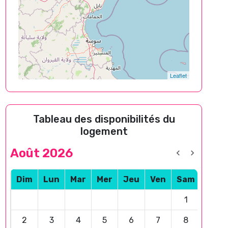
Leaflet
Tableau des disponibilités du
logement
Août 2026
Dim
Lun
Mar
Mer
Jeu
Ven
Sam
1
2
3
4
5
6
7
8