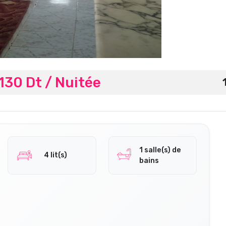
130 Dt / Nuitée
1 salle(s) de
4 lit(s)
bains