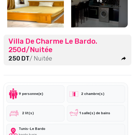
+8
Villa De Charme Le Bardo.
250d/Nuitée
250 DT
/ Nuitée
9 personne(e)
2 chambre(s)
2 lit(s)
1 salle(s) de bains
Tunis-Le Bardo
bardo tunis