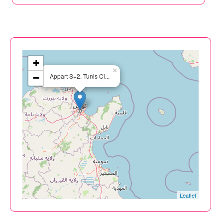
+
×
−
Appart S+2. Tunis Ci...
Leaflet