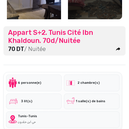
Appart S+2. Tunis Cité Ibn
Khaldoun. 70d/Nuitée
70 DT
/ Nuitée
6 personne(e)
2 chambre(s)
3 lit(s)
1 salle(s) de bains
Tunis-Tunis
حي ابن خلدون