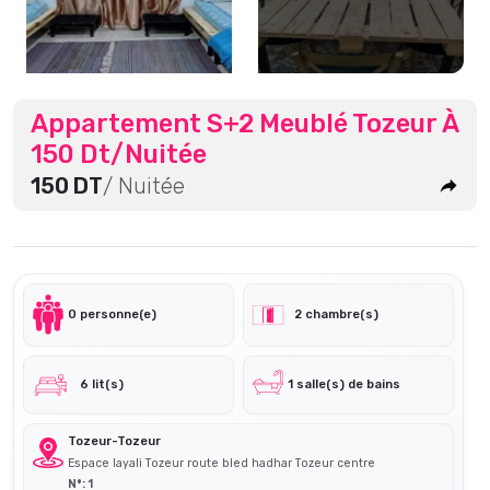
Appartement S+2 Meublé Tozeur À
150 Dt/Nuitée
150 DT
/ Nuitée
0 personne(e)
2 chambre(s)
6 lit(s)
1 salle(s) de bains
Tozeur-Tozeur
Espace layali Tozeur route bled hadhar Tozeur centre
N°: 1