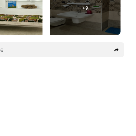
+9
ée