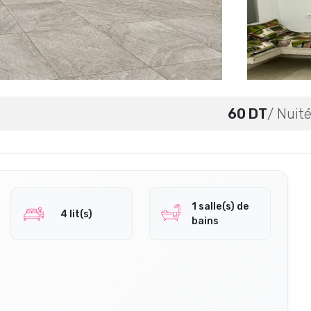
60 DT
/ Nuit
1 salle(s) de
4 lit(s)
bains