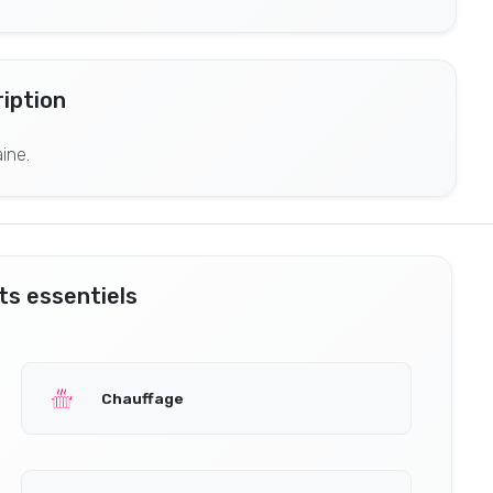
iption
ine.
s essentiels
Chauffage