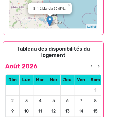
×
S+1 à Mahdia 60 dt/N...
Leaflet
Tableau des disponibilités du
logement
Août 2026
Dim
Lun
Mar
Mer
Jeu
Ven
Sam
1
2
3
4
5
6
7
8
9
10
11
12
13
14
15