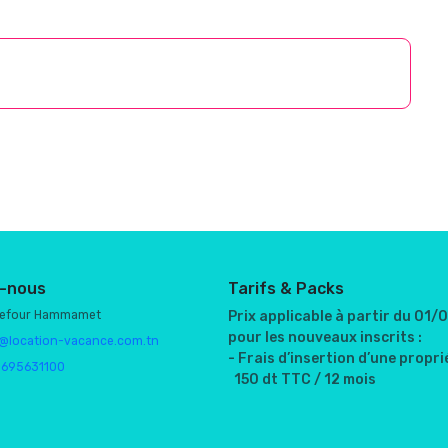
-nous
Tarifs & Packs
refour Hammamet
Prix applicable à partir du 01
pour les nouveaux inscrits :
@location-vacance.com.tn
- Frais d’insertion d’une proprié
1695631100
150 dt TTC / 12 mois