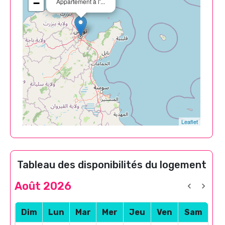
−
Appartement à l'...
Leaflet
Tableau des disponibilités du logement
Août 2026
Dim
Lun
Mar
Mer
Jeu
Ven
Sam