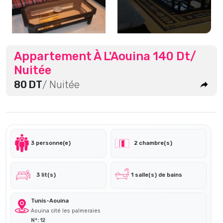
Appartement À L'Aouina 140 Dt/
Nuitée
80 DT
/ Nuitée
3 personne(e)
2 chambre(s)
3 lit(s)
1 salle(s) de bains
Tunis-Aouina
Aouina cité les palmeraies
N°: 12