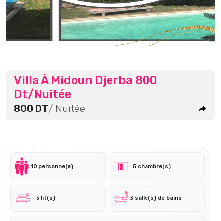
Villa À Midoun Djerba 800
Dt/Nuitée
800 DT
/ Nuitée
10 personne(e)
5 chambre(s)
5 lit(s)
3 salle(s) de bains