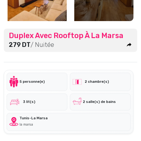
Duplex Avec Rooftop À La Marsa
279 DT
/ Nuitée
5 personne(e)
2 chambre(s)
3 lit(s)
2 salle(s) de bains
Tunis-La Marsa
la marsa