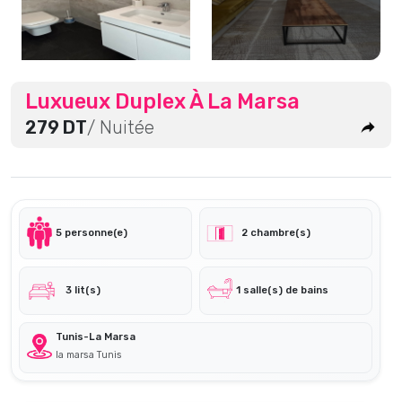
Luxueux Duplex À La Marsa
279 DT
/ Nuitée
5 personne(e)
2 chambre(s)
3 lit(s)
1 salle(s) de bains
Tunis-La Marsa
la marsa Tunis