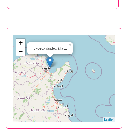
+
×
luxueux duplex à la ...
−
Leaflet