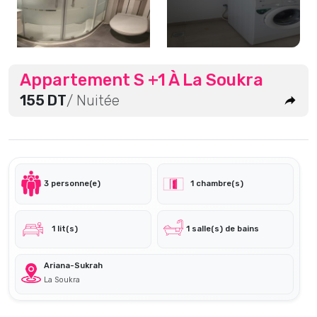
Appartement S +1 À La Soukra
155 DT
/ Nuitée
3 personne(e)
1 chambre(s)
1 lit(s)
1 salle(s) de bains
Ariana-Sukrah
La Soukra