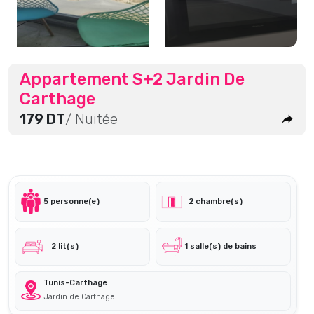
Appartement S+2 Jardin De
Carthage
179 DT
/ Nuitée
5 personne(e)
2 chambre(s)
2 lit(s)
1 salle(s) de bains
Tunis-Carthage
Jardin de Carthage