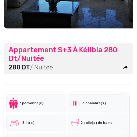
Appartement S+3 À Kélibia 280
Dt/Nuitée
280 DT
/ Nuitée
7 personne(e)
3 chambre(s)
5 lit(s)
2 salle(s) de bains