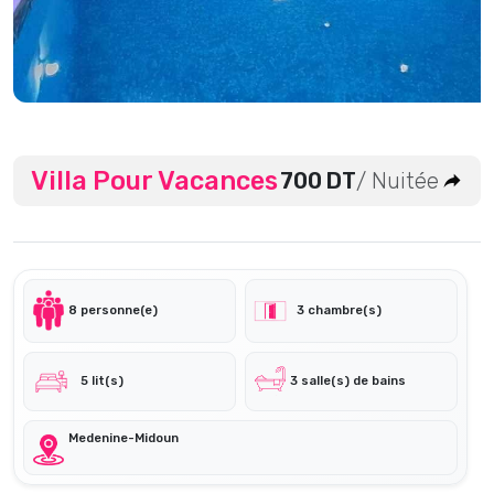
Villa Pour Vacances
700 DT
/ Nuitée
8 personne(e)
3 chambre(s)
5 lit(s)
3 salle(s) de bains
Medenine-Midoun