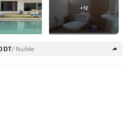
+12
0 DT
/ Nuitée