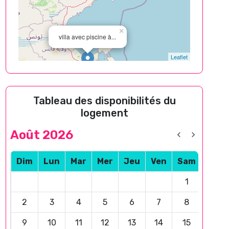
×
villa avec piscine à...
Leaflet
Tableau des disponibilités du
logement
Août 2026
Dim
Lun
Mar
Mer
Jeu
Ven
Sam
1
2
3
4
5
6
7
8
9
10
11
12
13
14
15