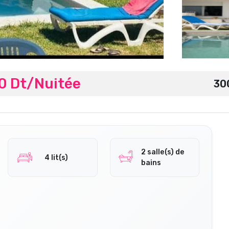
00 Dt/Nuitée
30
2 salle(s) de
4 lit(s)
bains