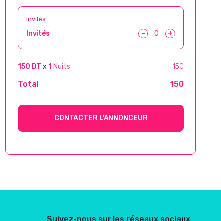
Invités
-
+
Invités
150 DT
x
1
Nuits
150
Total
150
CONTACTER L'ANNONCEUR
Suivez-nous sur les réseaux sociaux