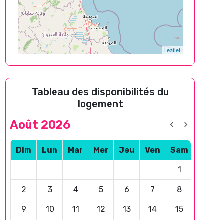
Leaflet
Tableau des disponibilités du
logement
Août 2026
Dim
Lun
Mar
Mer
Jeu
Ven
Sam
1
2
3
4
5
6
7
8
9
10
11
12
13
14
15