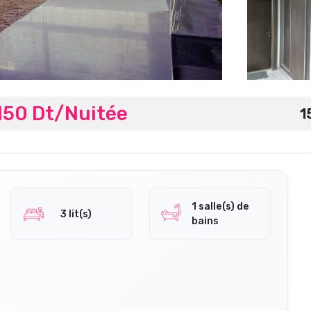
150 Dt/Nuitée
1
1 salle(s) de
3 lit(s)
bains