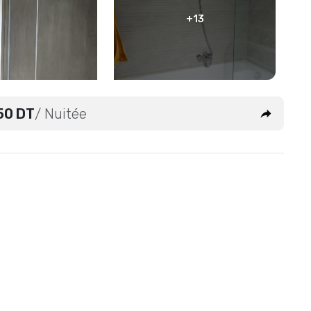
+13
50 DT
/ Nuitée