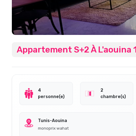
Appartement S+2 À L'aouina 
4
2
personne(e)
chambre(s)
Tunis-Aouina
monoprix wahat