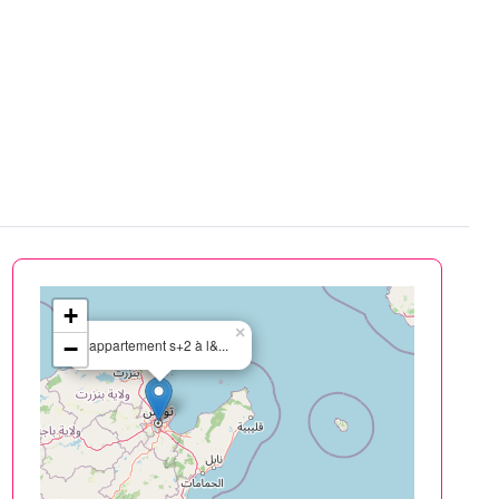
+
×
−
appartement s+2 à l&...