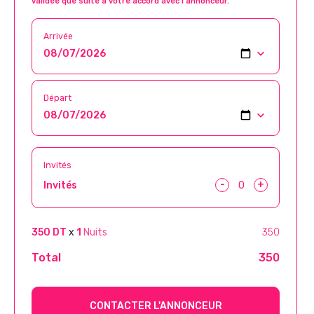
validée que suite à votre accord avec l’annonceur.
Arrivée
Départ
Invités
-
+
Invités
350 DT
x
1
Nuits
350
Total
350
CONTACTER L'ANNONCEUR