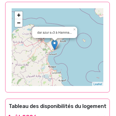
+
−
×
dar azur s+3 à Hamma...
Leaflet
Tableau des disponibilités du logement