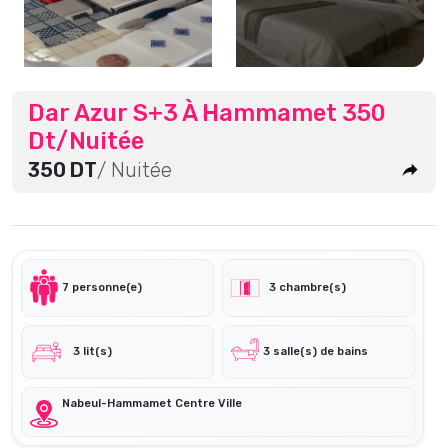
Dar Azur S+3 À Hammamet 350
Dt/Nuitée
350 DT
/ Nuitée
7 personne(e)
3 chambre(s)
3 lit(s)
3 salle(s) de bains
Nabeul-Hammamet Centre Ville