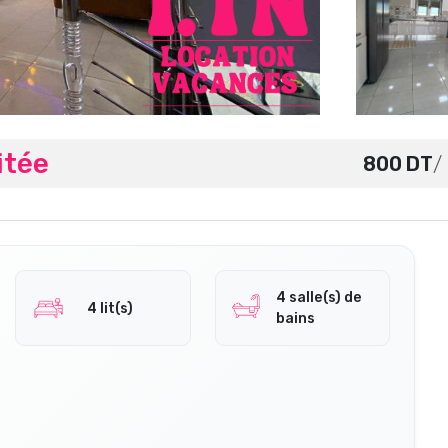
itée
800 DT
/
4 salle(s) de
4 lit(s)
bains