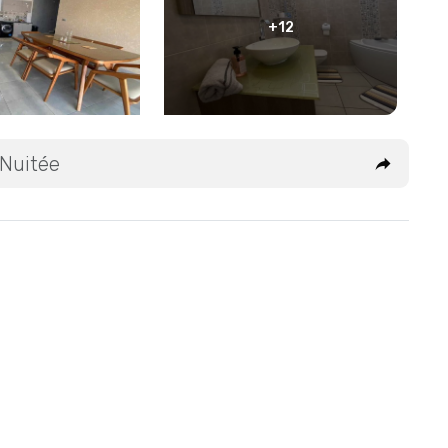
+12
 Nuitée