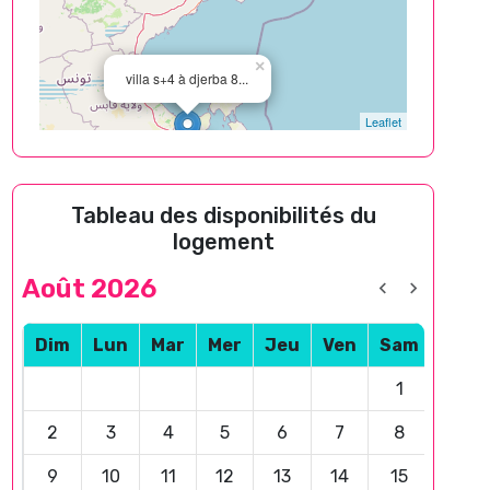
×
villa s+4 à djerba 8...
Leaflet
Tableau des disponibilités du
logement
Août 2026
Dim
Lun
Mar
Mer
Jeu
Ven
Sam
1
2
3
4
5
6
7
8
9
10
11
12
13
14
15