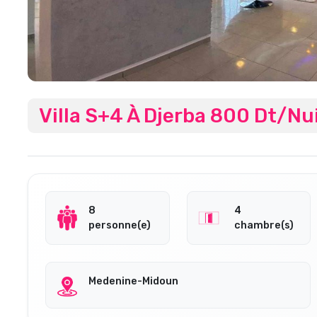
Villa S+4 À Djerba 800 Dt/Nu
8
4
personne(e)
chambre(s)
Medenine-Midoun