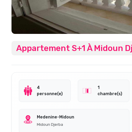
Appartement S+1 À Midoun Dj
4
1
personne(e)
chambre(s)
Medenine-Midoun
Midoun Djerba