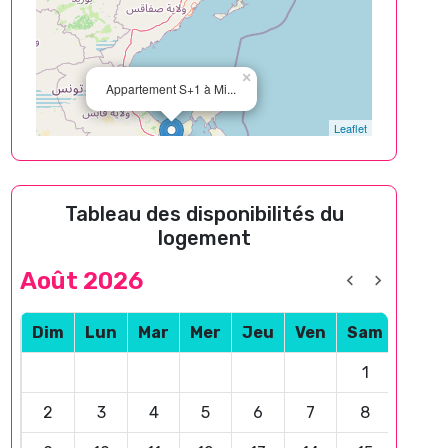
×
Appartement S+1 à Mi...
Leaflet
Tableau des disponibilités du
logement
Août 2026
Dim
Lun
Mar
Mer
Jeu
Ven
Sam
1
2
3
4
5
6
7
8