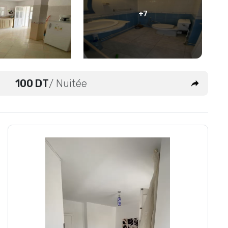
+7
100 DT
/ Nuitée