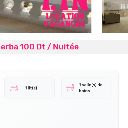
erba 100 Dt / Nuitée
1 salle(s) de
1 lit(s)
bains