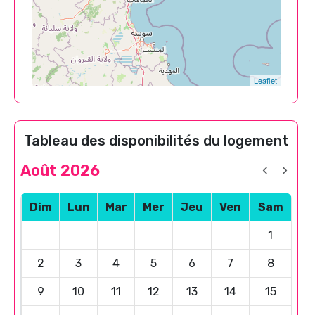
Leaflet
Tableau des disponibilités du logement
Août 2026
Dim
Lun
Mar
Mer
Jeu
Ven
Sam
1
2
3
4
5
6
7
8
9
10
11
12
13
14
15