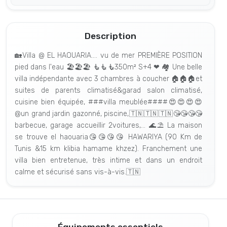
Description
🏡Villa @ EL HAOUARIA.... vu de mer PREMIÈRE POSITION
pied dans l'eau 🏖🏖🏖 🧜🧜🧜350m² S+4 ❤ 🏘 Une belle
villa indépendante avec 3 chambres à coucher 🏠🏠🏠et
suites de parents climatisé&garad salon climatisé,
cuisine bien équipée, ###villa meublée####😍😍😍😍
@un grand jardin gazonné, piscine,🇹🇳🇹🇳🇹🇳😘😘😘😘
barbecue, garage accueillir 2voitures,... 🌊⛱ La maison
se trouve el haouaria😘😘😘😘 HAWARIYA (90 Km de
Tunis &15 km klibia hamame khzez). Franchement une
villa bien entretenue, très intime et dans un endroit
calme et sécurisé sans vis-à-vis.🇹🇳
Équipements essentiels