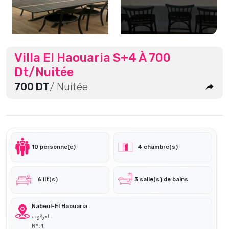
Villa El Haouaria S+4 À 700
Dt/Nuitée
700 DT
/ Nuitée
10 personne(e)
4 chambre(s)
6 lit(s)
3 salle(s) de bains
Nabeul-El Haouaria
العرقوب
N°: 1