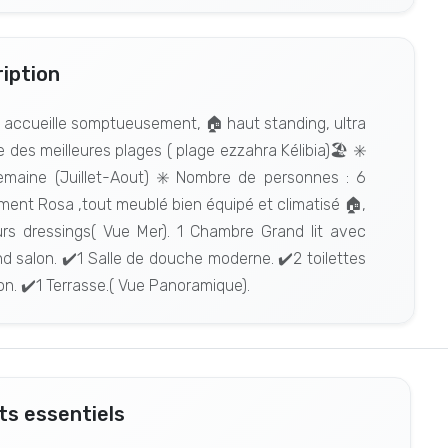
iption
s accueille somptueusement, 🏠 haut standing, ultra
des meilleures plages ( plage ezzahra Kélibia)🏖️ ✳️
 semaine (Juillet-Aout) ✳️ Nombre de personnes : 6
ent Rosa ,tout meublé bien équipé et climatisé 🏠,
rs dressings( Vue Mer). 1 Chambre Grand lit avec
d salon. ⁦✔️1 Salle de douche moderne. ⁦✔️2 toilettes
n. ⁦✔️1 Terrasse.( Vue Panoramique).
s essentiels