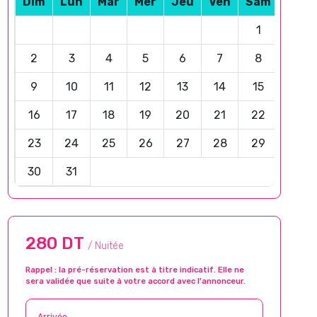
Dim
Lun
Mar
Mer
Jeu
Ven
Sam
1
2
3
4
5
6
7
8
9
10
11
12
13
14
15
16
17
18
19
20
21
22
23
24
25
26
27
28
29
30
31
280 DT
/ Nuitée
Rappel : la pré-réservation est à titre indicatif. Elle ne
sera validée que suite à votre accord avec l’annonceur.
Arrivée