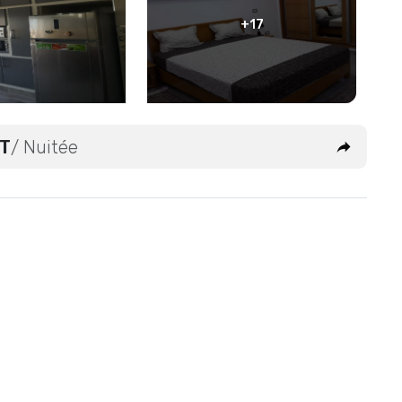
+17
T
/ Nuitée