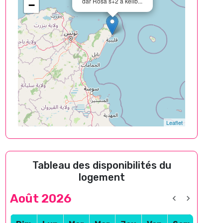
dar Rosa s+2 à kelib...
−
Leaflet
Tableau des disponibilités du
logement
Août 2026