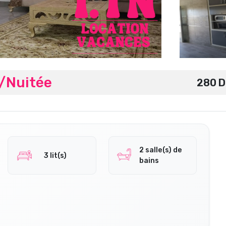
t/Nuitée
280 D
2 salle(s) de
3 lit(s)
bains