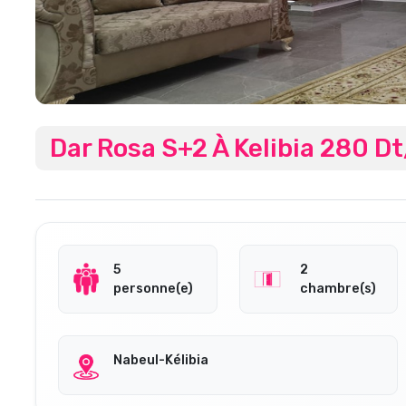
Dar Rosa S+2 À Kelibia 280 D
5
2
personne(e)
chambre(s)
Nabeul-Kélibia