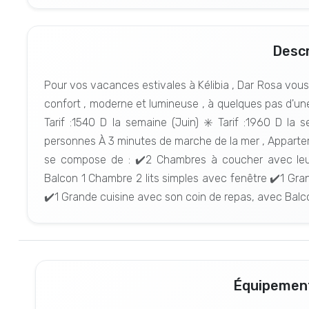
Descr
Pour vos vacances estivales à Kélibia , Dar Rosa vou
confort , moderne et lumineuse , à quelques pas d'une 
Tarif :1540 D la semaine (Juin) ✳️ Tarif :1960 D la
personnes À 3 minutes de marche de la mer , Appartem
se compose de : ⁦⁦✔️2 Chambres à coucher avec leu
Balcon 1 Chambre 2 lits simples avec fenêtre ⁦⁦✔️1 Gran
⁦✔️1 Grande cuisine avec son coin de repas, avec Balco
Équipement