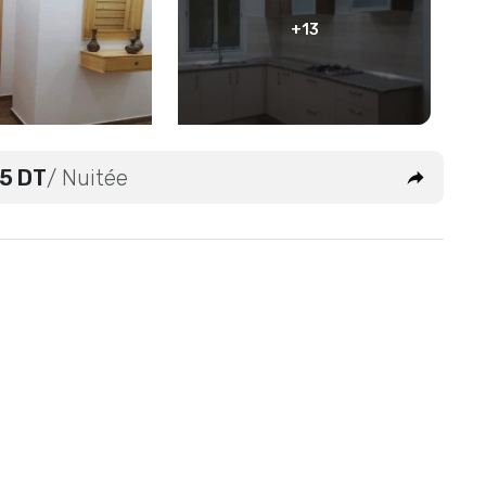
+13
5 DT
/ Nuitée