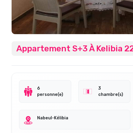
Appartement S+3 À Kelibia 2
6
3
personne(e)
chambre(s)
Nabeul-Kélibia