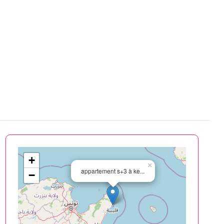
+
×
appartement s+3 à ke...
−