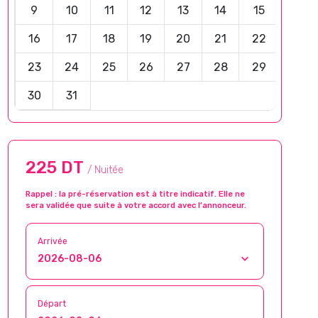
9
10
11
12
13
14
15
16
17
18
19
20
21
22
23
24
25
26
27
28
29
30
31
225 DT
/ Nuitée
Rappel : la pré-réservation est à titre indicatif. Elle ne
sera validée que suite à votre accord avec l’annonceur.
Arrivée
Départ