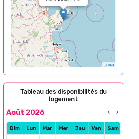
Leaflet
Tableau des disponibilités du
logement
Août 2026
Dim
Lun
Mar
Mer
Jeu
Ven
Sam