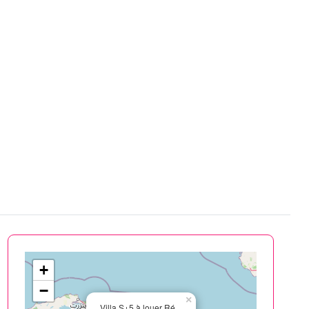
+
−
×
Villa S+5 à louer Ré...