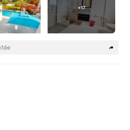
+17
itée