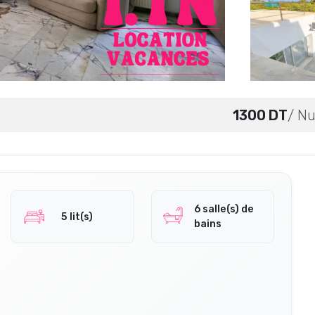
1300 DT
/ Nu
6 salle(s) de
5 lit(s)
bains