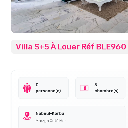
Villa S+5 À Louer Réf BLE960
0
5
personne(e)
chambre(s)
Nabeul-Korba
Mrezga Coté Mer