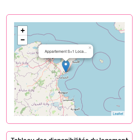
+
−
×
Appartement S+1 Loca...
Leaflet