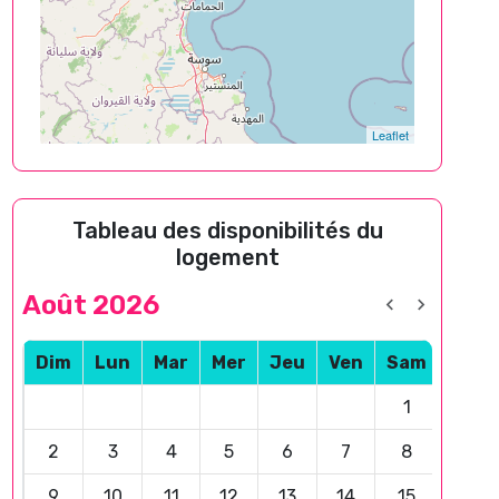
Leaflet
Tableau des disponibilités du
logement
Août 2026
Dim
Lun
Mar
Mer
Jeu
Ven
Sam
1
2
3
4
5
6
7
8
9
10
11
12
13
14
15