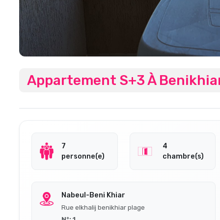
Appartement S+3 À Benikhia
7
4
personne(e)
chambre(s)
Nabeul-Beni Khiar
Rue elkhalij benikhiar plage
N°: 1