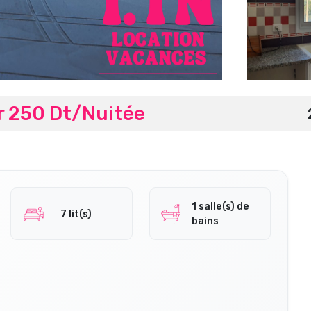
r 250 Dt/Nuitée
1 salle(s) de
7 lit(s)
bains