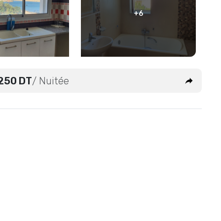
+6
250 DT
/ Nuitée