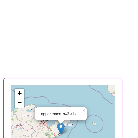
+
−
×
appartement s+3 à be...