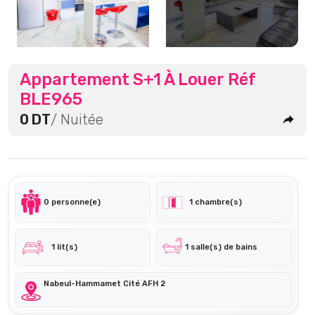
Appartement S+1 À Louer Réf
BLE965
0 DT
/ Nuitée
0 personne(e)
1 chambre(s)
1 lit(s)
1 salle(s) de bains
Nabeul-Hammamet Cité AFH 2