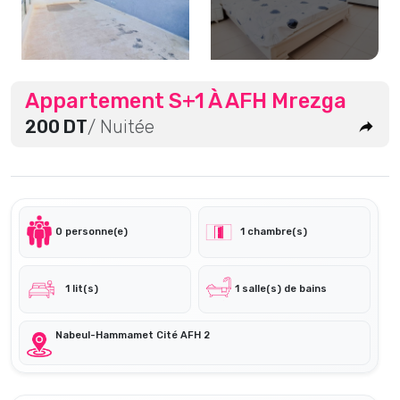
Appartement S+1 À AFH Mrezga
200 DT
/ Nuitée
0 personne(e)
1 chambre(s)
1 lit(s)
1 salle(s) de bains
Nabeul-Hammamet Cité AFH 2