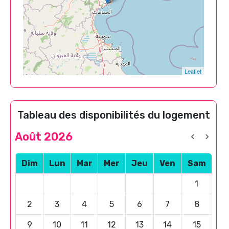
Leaflet
Tableau des disponibilités du logement
Août 2026
Dim
Lun
Mar
Mer
Jeu
Ven
Sam
1
2
3
4
5
6
7
8
9
10
11
12
13
14
15