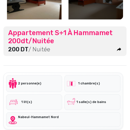
Appartement S+1 À Hammamet
200dt/Nuitée
200 DT
/ Nuitée
2 personne(e)
1 chambre(s)
1 lit(s)
1 salle(s) de bains
Nabeul-Hammamet Nord