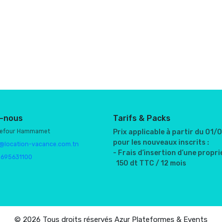
-nous
Tarifs & Packs
refour Hammamet
Prix applicable à partir du 01
pour les nouveaux inscrits :
@location-vacance.com.tn
- Frais d’insertion d’une proprié
1695631100
150 dt TTC / 12 mois
© 2026 Tous droits réservés Azur Plateformes & Events