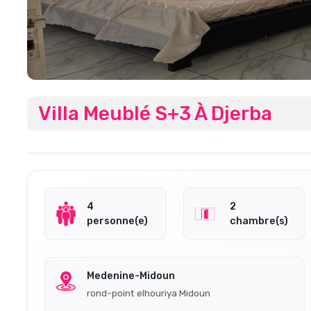
Villa Meublé S+3 À Djerba
4
2
personne(e)
chambre(s)
Medenine-Midoun
rond-point elhouriya Midoun