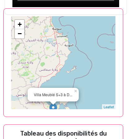
+
−
×
Villa Meublé S+3 à D...
Leaflet
Tableau des disponibilités du