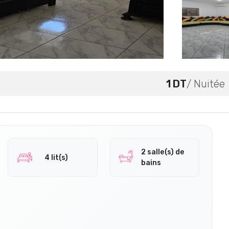
1 DT
/ Nuitée
2 salle(s) de
4 lit(s)
bains