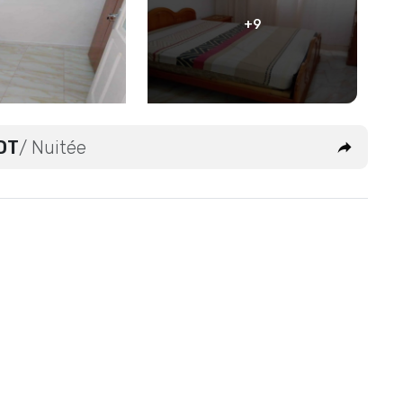
+9
DT
/ Nuitée