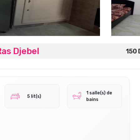
as Djebel
150 
1 salle(s) de
5 lit(s)
bains