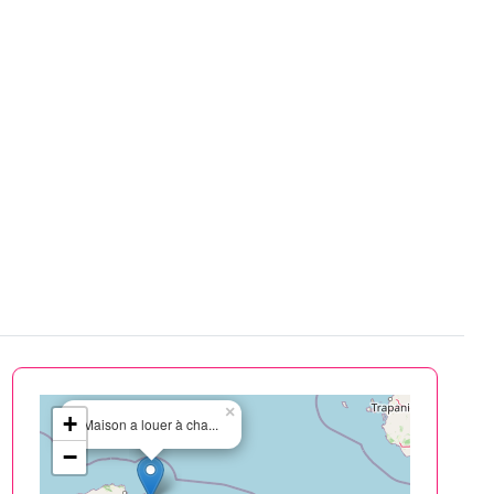
×
+
Maison a louer à cha...
−