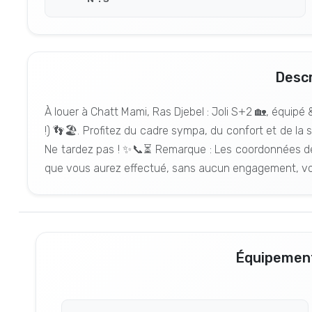
Descr
À louer à Chatt Mami, Ras Djebel : Joli S+2 🏡, équipé
!) 👣🏖️. Profitez du cadre sympa, du confort et de la 
Ne tardez pas ! ✨📞⏳ Remarque : Les coordonnées de
que vous aurez effectué, sans aucun engagement, vot
Équipement