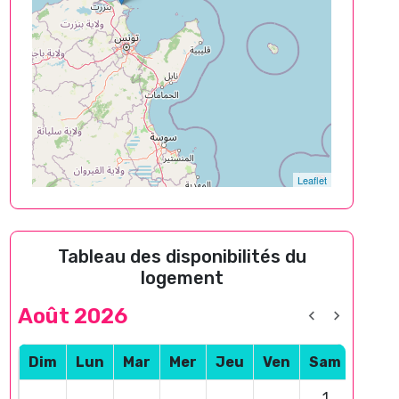
Leaflet
Tableau des disponibilités du
logement
Août 2026
Dim
Lun
Mar
Mer
Jeu
Ven
Sam
1