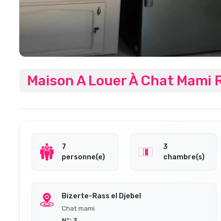
Maison A Louer À Chat Mami R
7
3
personne(e)
chambre(s)
Bizerte-Rass el Djebel
Chat mami
N°: 3