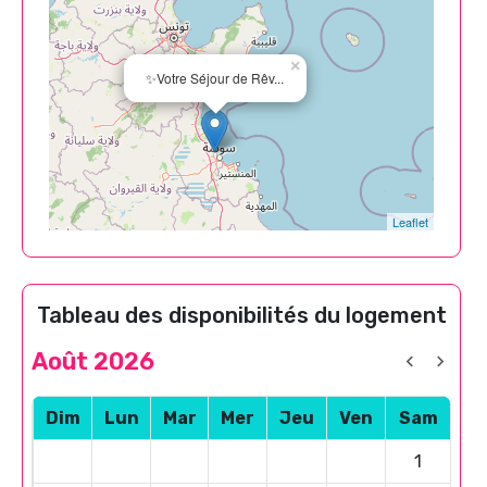
×
✨Votre Séjour de Rêv...
Leaflet
Tableau des disponibilités du logement
Août 2026
Dim
Lun
Mar
Mer
Jeu
Ven
Sam
1