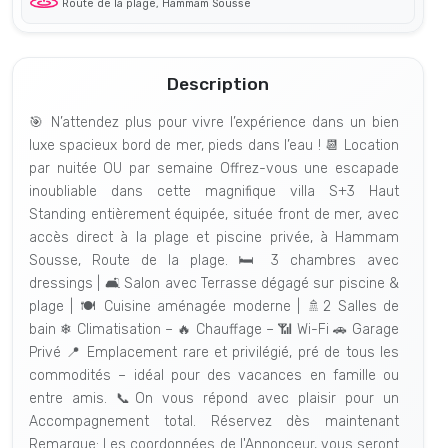
Route de la plage, Hammam Sousse
Description
🎯 N’attendez plus pour vivre l’expérience dans un bien
luxe spacieux bord de mer, pieds dans l’eau ! 📆 Location
par nuitée OU par semaine Offrez-vous une escapade
inoubliable dans cette magnifique villa S+3 Haut
Standing entièrement équipée, située front de mer, avec
accès direct à la plage et piscine privée, à Hammam
Sousse, Route de la plage. 🛏 3 chambres avec
dressings | 🛋 Salon avec Terrasse dégagé sur piscine &
plage | 🍽 Cuisine aménagée moderne | 🚿2 Salles de
bain ❄ Climatisation – 🔥 Chauffage – 📶 Wi-Fi 🚗 Garage
Privé 📍 Emplacement rare et privilégié, pré de tous les
commodités – idéal pour des vacances en famille ou
entre amis. 📞On vous répond avec plaisir pour un
Accompagnement total. Réservez dès maintenant
Remarque: Les coordonnées de l'Annonceur, vous seront