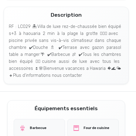
Description
RF : LC029 🏝Villa de luxe rez-de-chaussée bien équipé
s+3 à haouaria 2 min à la plage la grotte 🏄🏻‍♂️avec
piscine privée sans vis-à-vis climatiseur dans chaque
chambre ✔️Douche 🚿 ✔️Terrase avec gazon parasol
table a manger🌴 ✔️Barbecue 🍖 ✔️Tous les chambres
bien équipé 👍🏻cuisine aussi de luxe avec tous les
accessoires 🌷🌸Bienvenue vacances a Hawaria 🐠🌊🌤
🔸Plus d’informations nous contacter
Équipements essentiels
Barbecue
Four de cuisine