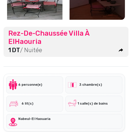
Rez-De-Chaussée Villa À
ElHaouria
1 DT
/ Nuitée
6 personne(e)
3 chambre(s)
6 lit(s)
1 salle(s) de bains
Nabeul-El Haouaria