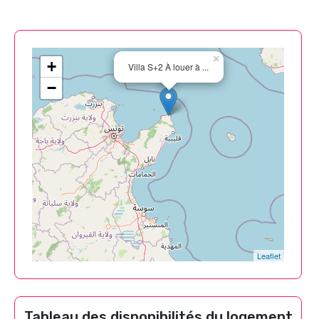
×
+
Villa S+2 À louer à ...
−
Leaflet
Tableau des disponibilités du logement