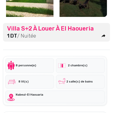
Villa S+2 À Louer À El Haoueria
1 DT
/ Nuitée
8 personne(e)
2 chambre(s)
8 lit(s)
2 salle(s) de bains
Nabeul-El Haouaria