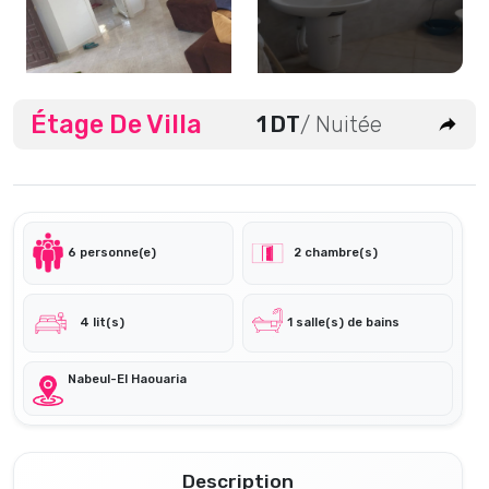
Étage De Villa
1 DT
/ Nuitée
6 personne(e)
2 chambre(s)
4 lit(s)
1 salle(s) de bains
Nabeul-El Haouaria
Description