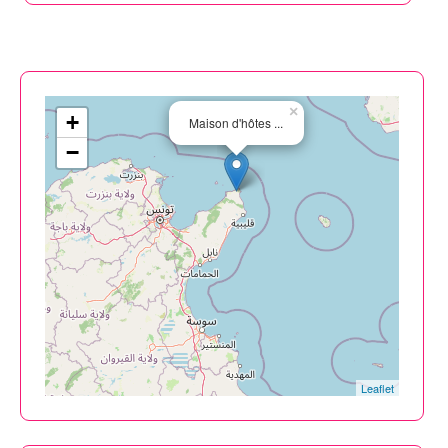
×
+
Maison d'hôtes ...
−
Leaflet