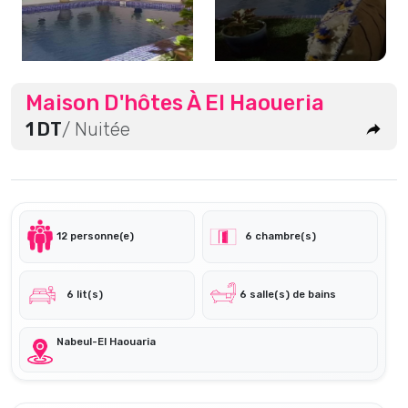
Maison D'hôtes À El Haoueria
1 DT
/ Nuitée
12 personne(e)
6 chambre(s)
6 lit(s)
6 salle(s) de bains
Nabeul-El Haouaria