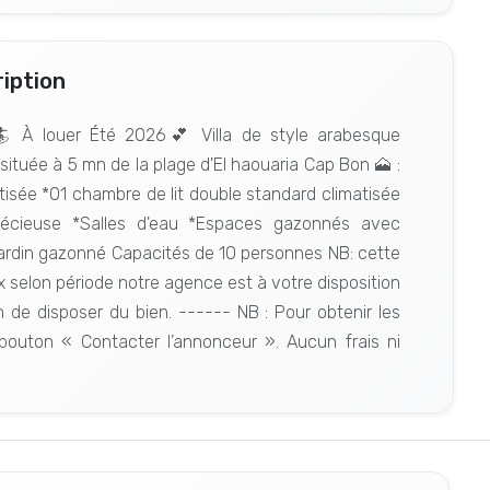
iption
 🏄 À louer Été 2026💕 Villa de style arabesque
tuée à 5 mn de la plage d'El haouaria Cap Bon 🗻 :
atisée *01 chambre de lit double standard climatisée
pécieuse *Salles d'eau *Espaces gazonnés avec
jardin gazonné Capacités de 10 personnes NB: cette
ix selon période notre agence est à votre disposition
n de disposer du bien. ------ NB : Pour obtenir les
 bouton « Contacter l’annonceur ». Aucun frais ni