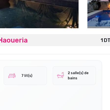
 Haoueria
1 D
2 salle(s) de
7 lit(s)
bains