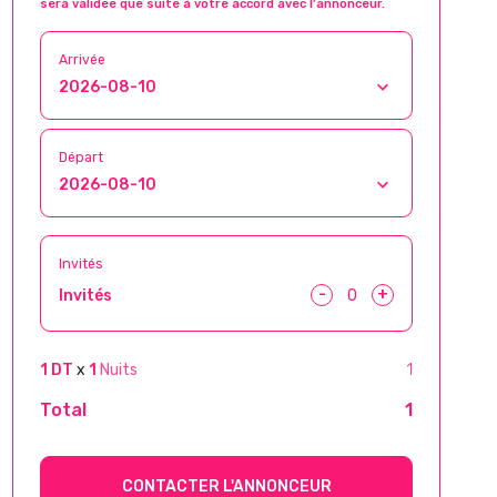
sera validée que suite à votre accord avec l’annonceur.
Arrivée
Départ
Invités
-
+
Invités
1 DT
x
1
Nuits
1
Total
1
CONTACTER L'ANNONCEUR