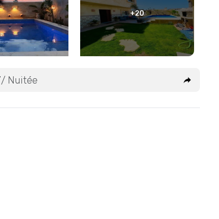
+20
T
/ Nuitée