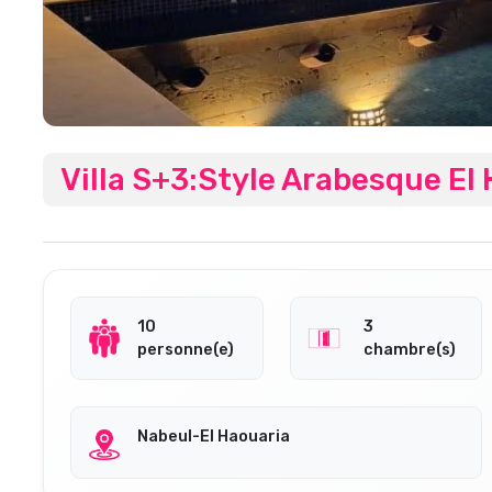
Villa S+3:style Arabesque El
10
3
personne(e)
chambre(s)
Nabeul-El Haouaria