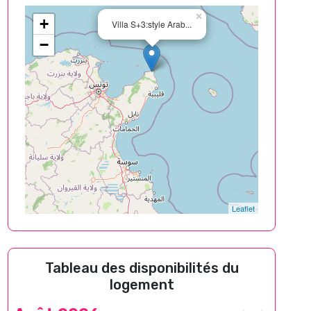
×
+
Villa S+3:style Arab...
−
Leaflet
Tableau des disponibilités du
logement