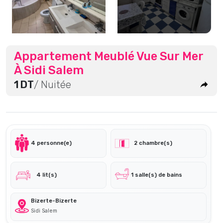
Appartement Meublé Vue Sur Mer
À Sidi Salem
1 DT
/ Nuitée
4 personne(e)
2 chambre(s)
4 lit(s)
1 salle(s) de bains
Bizerte-Bizerte
Sidi Salem