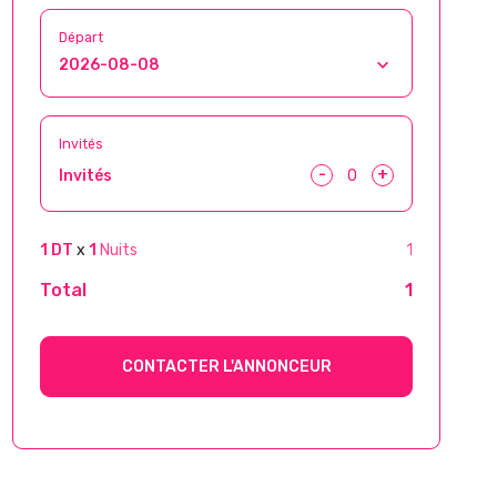
Départ
Invités
-
+
Invités
1 DT
x
1
Nuits
1
Total
1
CONTACTER L'ANNONCEUR