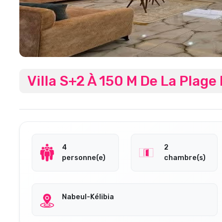
Villa S+2 À 150 M De La Plag
4
2
personne(e)
chambre(s)
Nabeul-Kélibia