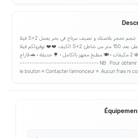
Descr
فيلا S+2 للكراء صيافي في قليــــــــــــبيـــــــة وقيت صيف و من توا تنجم تحجز بلاصتك و تصيف مرتاح في بحر يعمل
الكيف ❤️❤️ نوفرولكم فيلا S+2 مجهزة بالكامل • 🌊 على بعد 150 متر من شاطئ PETIT PARIS KELIBIA 🏡صالة + 2
غرف نوم ( غرفة + جناح ) • ❄️ 2 مكيفات • 🍽️ مطبخ مجهز بالكامل • 🌳 حديقة • 🚗 قاراج 💥 𝐑é𝐟é𝐫𝐞𝐧𝐜𝐞 : 𝐋 𝐕 974 ----
-------------------------------- NB : Pour obtenir l
le bouton « Contacter l’annonceur ». Aucun frais ni 
Équipement