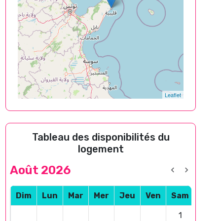
Leaflet
Tableau des disponibilités du
logement
Août 2026
Dim
Lun
Mar
Mer
Jeu
Ven
Sam
1