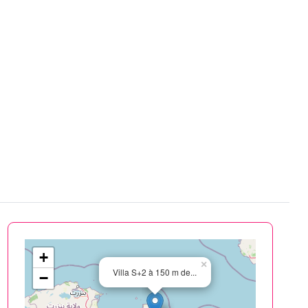
+
×
Villa S+2 à 150 m de...
−