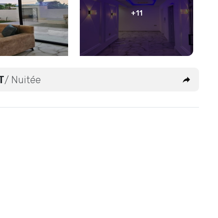
+11
T
/ Nuitée