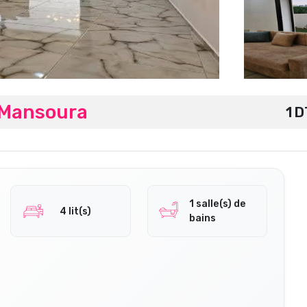
e Mansoura
1 D
1 salle(s) de
4 lit(s)
bains