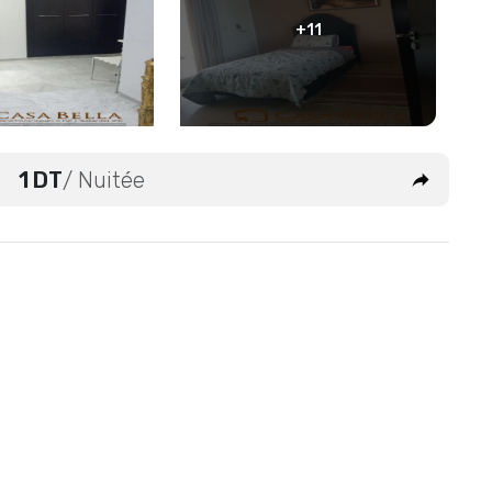
+11
1 DT
/ Nuitée