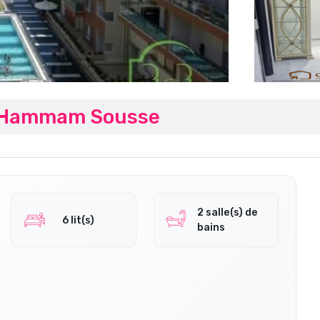
u Hammam Sousse
2 salle(s) de
6 lit(s)
bains