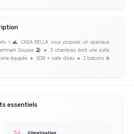
iption
arlo ✨🌊 CASA BELLA vous propose un spacieux
Hammam Sousse 🏖️ 🔹 3 chambres dont une suite
sine équipée 🔹 SDB + salle d’eau 🔹 2 balcons ❄️
s essentiels
Climatisation