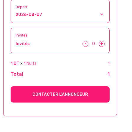
Départ
Invités
-
+
Invités
1 DT
x
1
Nuits
1
Total
1
CONTACTER L'ANNONCEUR