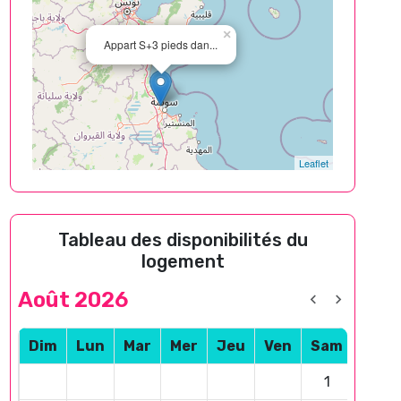
×
Appart S+3 pieds dan...
Leaflet
Tableau des disponibilités du
logement
Août 2026
Dim
Lun
Mar
Mer
Jeu
Ven
Sam
1