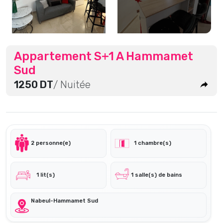
Appartement S+1 A Hammamet
Sud
1250 DT
/ Nuitée
2 personne(e)
1 chambre(s)
1 lit(s)
1 salle(s) de bains
Nabeul-Hammamet Sud