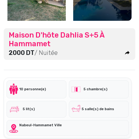
Maison D'hôte Dahlia S+5 À
Hammamet
2000 DT
/ Nuitée
10 personne(e)
5 chambre(s)
5 lit(s)
5 salle(s) de bains
Nabeul-Hammamet Ville