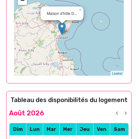
−
×
Maison d'hôte D...
Leaflet
Tableau des disponibilités du logement
Août 2026
Dim
Lun
Mar
Mer
Jeu
Ven
Sam