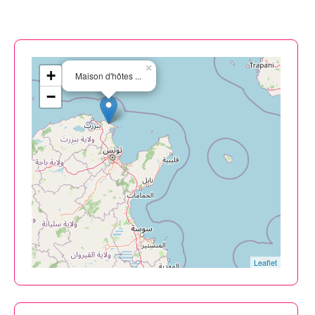
×
+
Maison d'hôtes ...
−
Leaflet