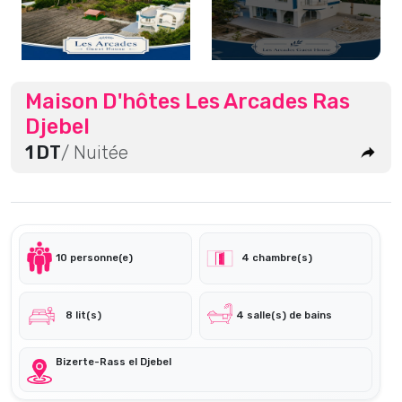
Maison D'hôtes Les Arcades Ras
Djebel
1 DT
/ Nuitée
10 personne(e)
4 chambre(s)
8 lit(s)
4 salle(s) de bains
Bizerte-Rass el Djebel