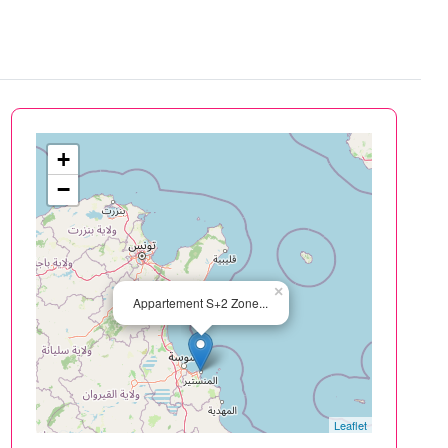
+
−
×
Appartement S+2 Zone...
Leaflet