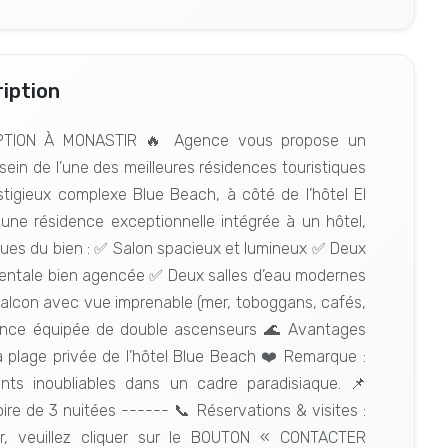
iption
PTION À MONASTIR 🔥 Agence vous propose un
ein de l’une des meilleures résidences touristiques
stigieux complexe Blue Beach, à côté de l’hôtel El
ne résidence exceptionnelle intégrée à un hôtel,
tiques du bien : ✅ Salon spacieux et lumineux ✅ Deux
rentale bien agencée ✅ Deux salles d’eau modernes
alcon avec vue imprenable (mer, toboggans, cafés,
ence équipée de double ascenseurs 🌊 Avantages
la plage privée de l’hôtel Blue Beach ❤️ Remarque :
nts inoubliables dans un cadre paradisiaque. 📌
oire de 3 nuitées ------ 📞 Réservations & visites :
r, veuillez cliquer sur le BOUTON « CONTACTER