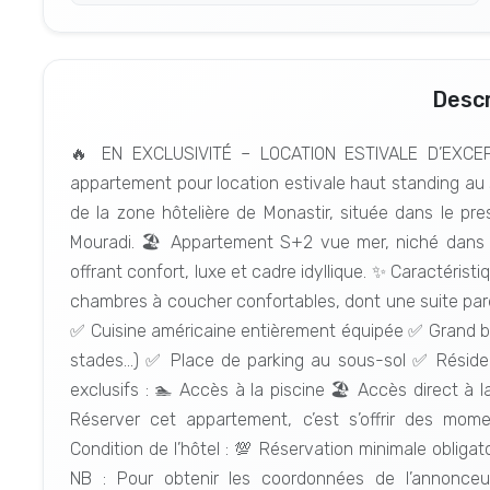
Descr
🔥 EN EXCLUSIVITÉ – LOCATION ESTIVALE D’EXCE
appartement pour location estivale haut standing au s
de la zone hôtelière de Monastir, située dans le pre
Mouradi. 🏖️ Appartement S+2 vue mer, niché dans u
offrant confort, luxe et cadre idyllique. ✨ Caractéris
chambres à coucher confortables, dont une suite pa
✅ Cuisine américaine entièrement équipée ✅ Grand b
stades…) ✅ Place de parking au sous-sol ✅ Résid
exclusifs : 🏊 Accès à la piscine 🏖️ Accès direct à 
Réserver cet appartement, c’est s’offrir des mome
Condition de l’hôtel : 💯 Réservation minimale obligat
NB : Pour obtenir les coordonnées de l’annonceu