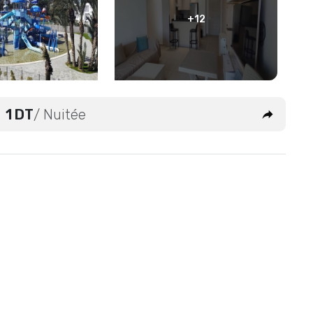
+12
1 DT
/ Nuitée