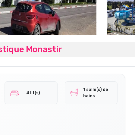
stique Monastir
1 salle(s) de
4 lit(s)
bains